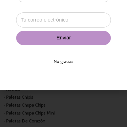
• Gomita De Mango Enchilado
• Gomita Panditas
• Gomitas Azúcar
• Gomitas Lombriz
• Lunetas Yogurt
• Malvaviscos Mini
• Mamuts
• Manzanas Cubiertas Con Chamoy
No gracias
• Mazapán
• Mini Pelón
• Mini Tin Larin
• Nucitas
• Paletas Chipis
• Paletas Chupa Chips
• Paletas Chupa Chips Mini
• Paletas De Corazón