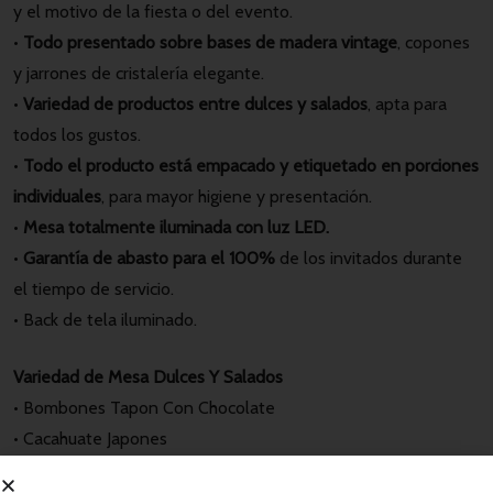
y el motivo de la fiesta o del evento.
•
Todo presentado sobre bases de madera vintage
, copones
y jarrones de cristalería elegante.
•
Variedad de productos entre dulces y salados
, apta para
todos los gustos.
•
Todo el producto está empacado y etiquetado en porciones
individuales
, para mayor higiene y presentación.
•
Mesa totalmente iluminada con luz LED.
•
Garantía de abasto para el 100%
de los invitados durante
el tiempo de servicio.
• Back de tela iluminado.
Variedad de Mesa Dulces Y Salados
• Bombones Tapon Con Chocolate
• Cacahuate Japones
• Cacahuates Enchilados