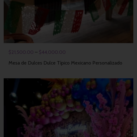
$
21,500.00
–
$
44,000.00
Mesa de Dulces Dulce Típico Mexicano Personalizado