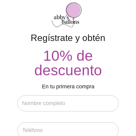
• Cremino
• Chamoy Miguelito
• Charritos Sal
• Chicles Bolichick
Regístrate y obtén
• Chicles Canels
• Chicles Clorets
10% de
• Chicharrón Anillo
• Chicharrón Cuadro Enchilado
descuento
• Chicharrón Lagrima
• Chocolate Canasta
En tu primera compra
• Chocoretas
• Conejos Turin
• Dulce De Menta
• Dulces Acuario
• Duvalin
• Ferrero Rochelle