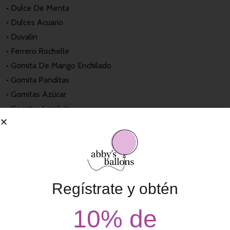
• Dulce De Menta
• Dulces Acuario
• Duvalin
• Ferrero Rochelle
• Gomita De Mango Enchilado
• Gomita Panditas
• Gomitas Azúcar
• Gomitas Lombriz
• Lunetas Yogurt
• Malvaviscos Mini
• Mamuts
• Manzanas Cubiertas Con Chamoy
• Mazapán
Regístrate y obtén
• Mini Pelón
• Mini Tin Larin
10% de
• Nucitas