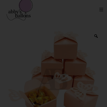
Mesa de Dulces Paquete Personalizado
Inicio
Baby Shower
Dulce Comercial – Baby Shower