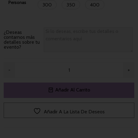
Personas
300
350
400
¿Deseas
contarnos más
detalles sobre tu
evento?
Añadir Al Carrito
Añadir A La Lista De Deseos