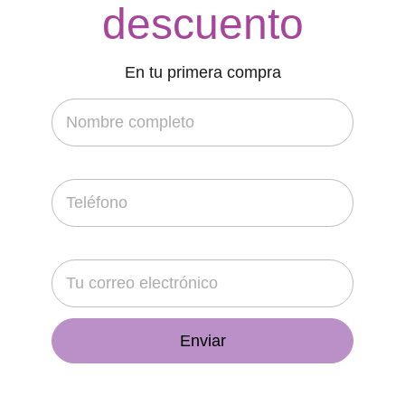
descuento
• Paletas Chipis
• Paletas Chupa Chips
• Paletas Chupa Chips Mini
En tu primera compra
• Paletas De Corazón
• Paletas Payaso
• Paletas Tutsi Pop
• Paletas Tutsi Pupa
• Paletones
• Palomitas
• Papas Fritas C/Chile
• Papas Fritas C/Sal
• Pastillas Duo Menta
• Pecositas
• Pelón Pelo Rico
• Pepitas
• Plátanos