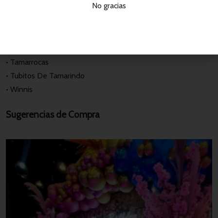
No gracias
• Pulparindo
• Tamarindo Dulce
• Tamarindo Enchilado En Tubo
• Tamarindo Enchilado En Bote
• Tamarrocas
• Tubitos De Tamarindo
• Winnis
Sugerencias de Compra