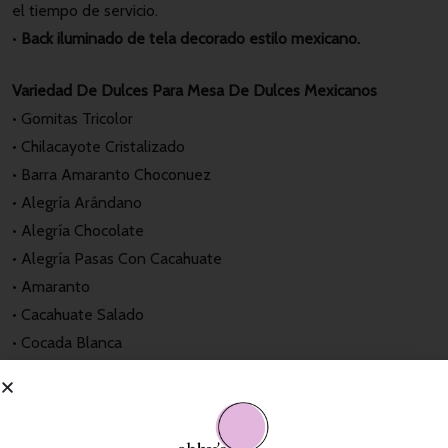
el tiempo de servicio.
•
Back iluminado de tela decorado estilo mexicano.
Variedad De Dulces Para Mesa De Dulces Mexicanos
• Gomitas Tricolor
• Chilacayote Cristalizado
• Barra Amaranto Choconuez
• Alegría Arándano
• Alegría Chocolate
• Alegría Pasas Con Cacahuate
• Amaranto
• Cacahuate Salado
• Cocada Blanca
• Cacahuate Chile
• Cocada Naranja o Piña
• Cacahuate Tipo Japones