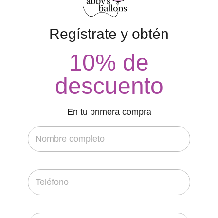
• Palanqueta
• Cacahuate Tipo Español
Regístrate y obtén
• Palanqueta
• Cacahuates Garapiñados
10% de
• Macarrón Individual
• Limón con Dulce
descuento
• Mostachón Individual
• Tamalitos Mini
En tu primera compra
• Bolsita Amaranto en Cuadritos
• Habas Enchiladas
• Merengues Mini
• Pepitas con Cascara
• Pepitoria
• Glorias
• Churritos Sal
• Tamarindo Banderillon Chile