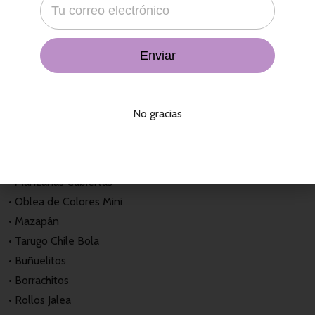
• Churritos Picantes
• Tamarindo Banderillon Sal
• Muégano
• Higos en Dulce
• Mini Ruedas
• Calabaza
No gracias
• Azitrón
• Chocolate con Tequila
• Oblea Sevillana
• Manzanas Cubiertas
• Oblea de Colores Mini
• Mazapán
• Tarugo Chile Bola
• Buñuelitos
• Borrachitos
• Rollos Jalea