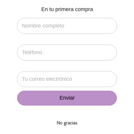
En tu primera compra
$
23,500.00
–
$
46,000.00
Mesa de Repostería – Boda
No gracias