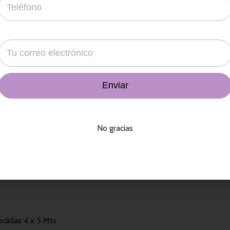
¿Deseas contarnos más detalles sobre tu
evento?
Añadir Al Carrito
No gracias
Tag: 
renta
didas 4 x 5 Mts