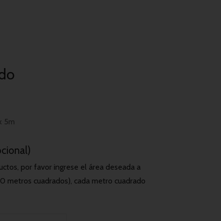
ado
 x 5m
cional)
ctos, por favor ingrese el área deseada a
(20 metros cuadrados), cada metro cuadrado