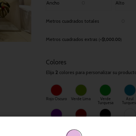
Ancho
Alto
Metros cuadrados totales
Metros cuadrados extras
(
+
$
1,000.00
)
Colores
Elija
2
colores para personalizar su product
Rojo Oscuro
Verde Lima
Verde
Azul
Turquesa
Turques
Morado
Rojo
Negro
Blanco
Púrpura