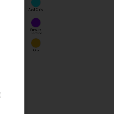
Turquesa
Azul Cielo
e
Brillante
Azul
Púrpura
o
Púrpura
Eléctrico
Brillante
a
Plata
Oro
0
0