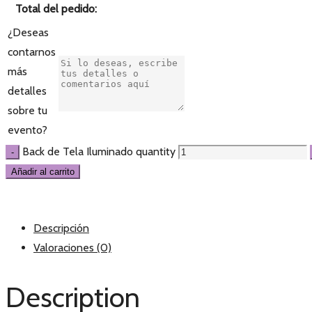
Total del pedido:
¿Deseas
contarnos
más
detalles
sobre tu
evento?
Back de Tela Iluminado quantity
Añadir al carrito
Descripción
Valoraciones (0)
Description