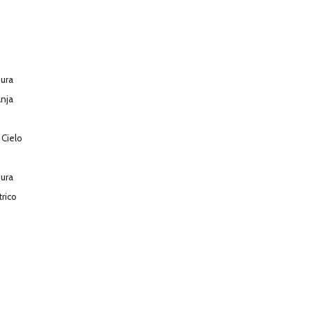
ura
nja
 Cielo
ura
trico