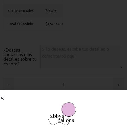
Opciones totales:
$0.00
Total del pedido:
$3,500.00
¿Deseas
contarnos más
detalles sobre tu
evento?
Añadir Al Carrito
Añadir A La Lista De Deseos