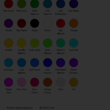
Rojo Oscuro
Verde Lima
Verde
Azul
Azul
Azul Púrpura
Turquesa
Turquesa
Medianoche
Morado
Rojo Púrpura
Negro
Blanco
Rojo
Naranja
Brillante
Amarillo
Amarillo
Verde Limón
Verde
Turquesa
Azul Cielo
Brillante
Brillante
Brillante
Azul Agua
Azul
Azul Fuerte
Azul
Azul Púrpura
Púrpura
Brillante
Intenso
Brillante
Eléctrico
Púrpura
Rosa Claro
Rosa
Naranja
Plata
Oro
Claro
Fuerte
Oscuro
Precio del producto:
$3,500.00