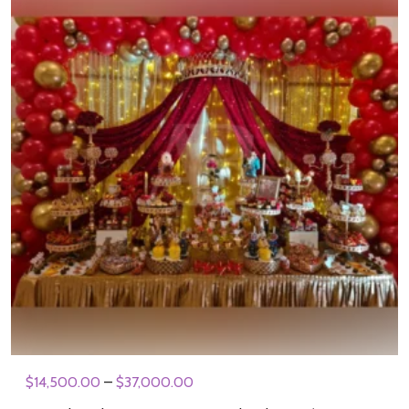
$
14,500.00
–
$
37,000.00