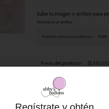
Sube tu imagen o archivo para pe
Selecciona un archivo
Suelta los archivos para subirlos o
SUBIR
Precio del producto:
$1,350.0
Opciones totales:
$0.00
Total del pedido:
$1,350.0
Regístrate y obtén