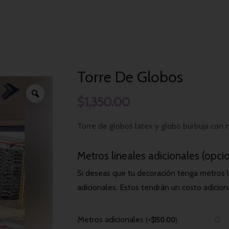
Torre de Globos
Inicio
Eventos para Empresas
Torre De Globos
$
1,350.00
Torre de globos latex y globo burbuja con n
Metros lineales adicionales (opci
Si deseas que tu decoración tenga metros l
adicionales. Estos tendrán un costo adicion
Metros adicionales
(
+
$
150.00
)