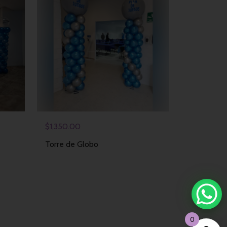
$
1,350.00
Torre de Globo
0