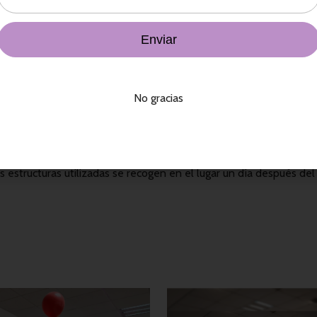
No gracias
rre de globo látex, tejido tradicional con globo gigante decorado 
dida de la torre: 2.20 m de altura.
s estructuras utilizadas se recogen en el lugar un día después de