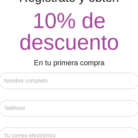
Color 1
▼
10% de
Color 2
▼
descuento
Color 3
▼
Color 4
▼
En tu primera compra
Color 5
▼
¿Deseas contarnos más detalles sobre tu
evento?
Añadir Al Carrito