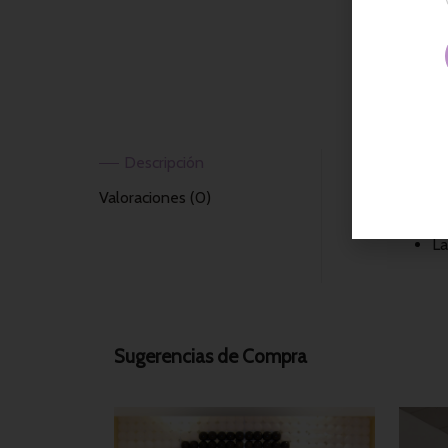
Descripción
To
Valoraciones (0)
Me
La
Sugerencias de Compra