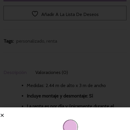
Añadir A La Lista De Deseos
Tags: 
personalizado
, 
renta
Descripción
Valoraciones (0)
Medidas: 2.44 m de alto x 3 m de ancho
Incluye montaje y desmontaje: Sí
La renta es por día y únicamente durante el
evento, se recoge un día después del mismo
Sugerencias de Compra