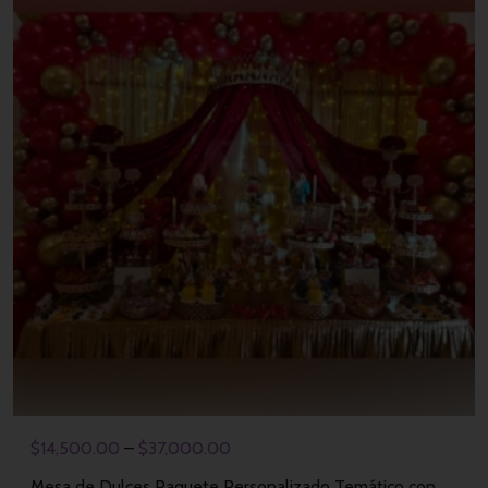
$
14,500.00
–
$
37,000.00
Mesa de Dulces Paquete Personalizado Temático con