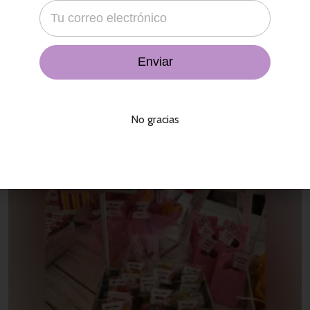
$
14,500.00
–
$
37,000.00
Mesa de Dulces Paquete Personalizado Temático con
Dulce Comercial y Postres – Empresas
No gracias