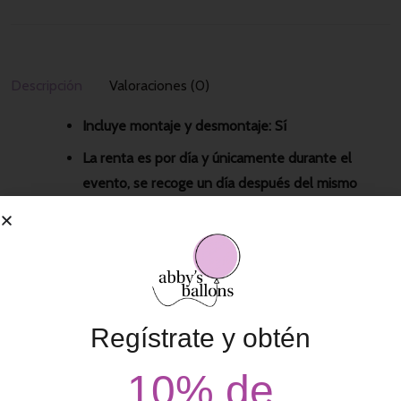
Descripción
Valoraciones (0)
Incluye montaje y desmontaje: Sí
La renta es por día y únicamente durante el
evento, se recoge un día después del mismo
Sugerencias de Compra
Regístrate y obtén
10% de