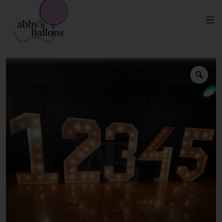
Números Iluminados 1.80m
Inicio
Mobiliario en Renta
(Renta)