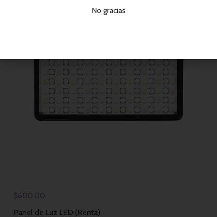
No gracias
$
600.00
Panel de Luz LED (Renta)