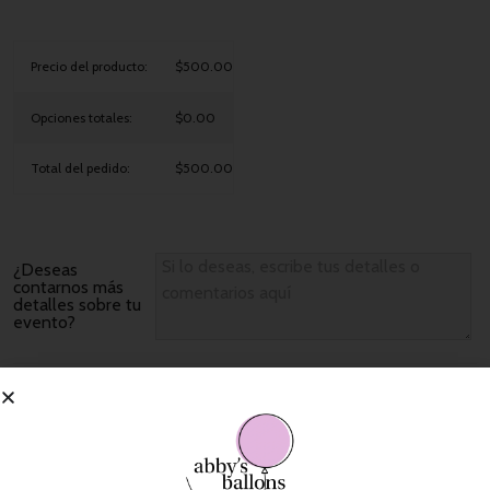
Precio del producto:
$500.00
Opciones totales:
$0.00
Total del pedido:
$500.00
¿Deseas
contarnos más
detalles sobre tu
evento?
Añadir Al Carrito