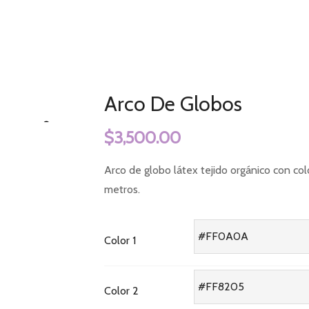
Arco de Globos
Inicio
Eventos para Empresas
Arco De Globos
$
3,500.00
Arco de globo látex tejido orgánico con co
metros.
Color 1
Color 2