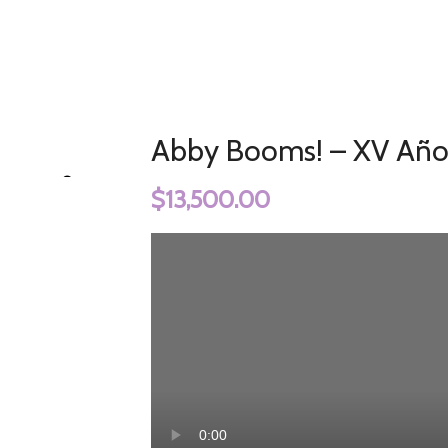
Abby Booms! – XV Años
Inicio
XV Años
Abby Booms! – XV Año
$
13,500.00