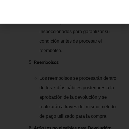
Inspección de Devoluciones:
Todos los productos devueltos serán
inspeccionados para garantizar su
condición antes de procesar el
reembolso.
Reembolsos:
Los reembolsos se procesarán dentro
de los 7 días hábiles posteriores a la
aprobación de la devolución y se
realizarán a través del mismo método
de pago utilizado para la compra.
Artículos no elegibles para Devolución: