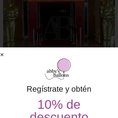
Regístrate y obtén
$
3,900.00
Marquesina Iluminada (Renta)
10% de
descuento