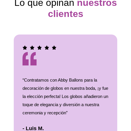
Lo que opinan
nuestros
clientes
“Contratamos con Abby Ballons para la
“¡La deco
decoración de globos en nuestra boda, ¡y fue
de cumpl
la elección perfecta! Los globos añadieron un
inolvidab
toque de elegancia y diversión a nuestra
impresion
ceremonia y recepción”
exactamen
- Luis M.
- María