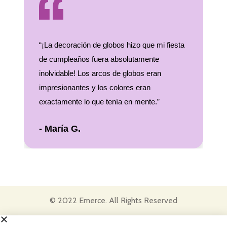
“¡La decoración de globos hizo que mi fiesta
"
e
de cumpleaños fuera absolutamente
g
n
inolvidable! Los arcos de globos eran
g
impresionantes y los colores eran
a
exactamente lo que tenía en mente.”
- María G.
© 2022 Emerce. All Rights Reserved