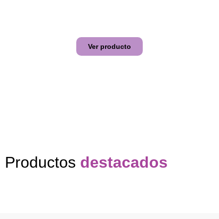
*En CDMX y área metropolitana
**Promoción únicamente contratación en el mes de
enero y febrero
Ver producto
Productos
destacados