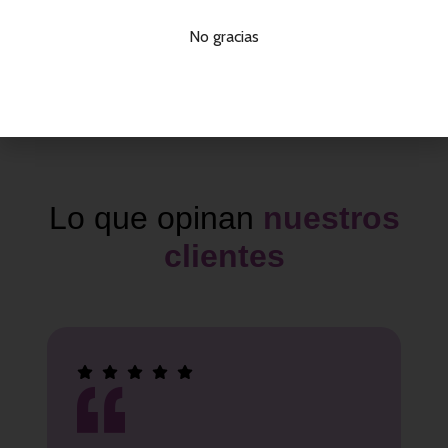
metropolitana
tu fiesta
No gracias
Montaje
personalizado
Pago seguro
y a medida de tu
Tus pagos estan
evento
protegidos
Lo que opinan
nuestros
clientes