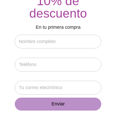
10% de
descuento
Ver producto
En tu primera compra
Productos
destacados
Contamos con
envío
Gran variedad
CDMX y Área
De artículos para