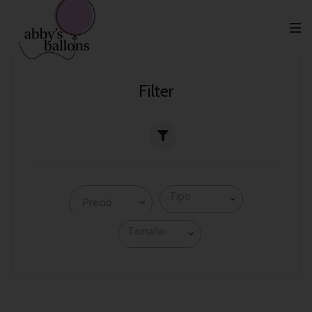
Bautizo
Bautizo
Home
Bautizo
Filter
Precio